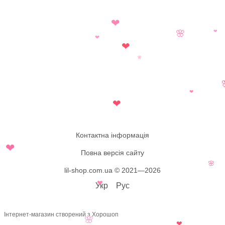
❤
❤
🌸
❤
❤
🌸
❤
❤
Контактна інформація
❤
Повна версія сайту
🌸
lil-shop.com.ua © 2021—2026
❤
Укр
Рус
Інтернет-магазин створений з Хорошоп
🌸