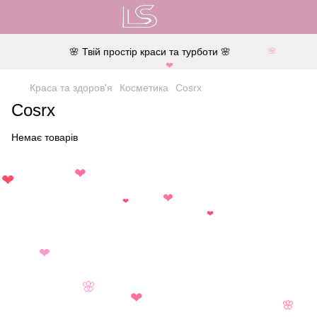
🌸 Твій простір краси та турботи 🌸
🌸
❤
Краса та здоров'я
Косметика
Cosrx
Cosrx
Немає товарів
❤
❤
❤
❤
❤
❤
🌸
❤
🌸