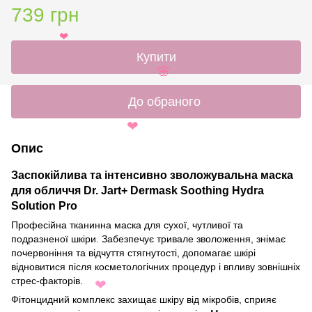
❤
739 грн
❤
Купити
🌸
До обраного
❤
Опис
Заспокійлива та інтенсивно зволожувальна маска
для обличчя Dr. Jart+ Dermask Soothing Hydra
Solution Pro
Професійна тканинна маска для сухої, чутливої та
подразненої шкіри. Забезпечує тривале зволоження, знімає
почервоніння та відчуття стягнутості, допомагає шкірі
відновитися після косметологічних процедур і впливу зовнішніх
стрес-факторів.
❤
Фітонцидний комплекс захищає шкіру від мікробів, сприяє