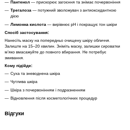
Пантенол
— прискорює загоєння та знімає почервоніння
Трегалоза
— потужний зволожувач з антиоксидантною
дією
Лимонна кислота
— вирівнює pH і покращує тон шкіри
Спосіб застосування:
Нанесіть маску на попередньо очищену шкіру обличчя.
Залиште на 15–20 хвилин. Зніміть маску, залишки сироватки
м’яко вмасажуйте до повного вбирання. Не потребує
змивання.
Кому підійде:
Суха та зневоднена шкіра
Чутлива шкіра
Шкіра з почервонінням і подразненням
Відновлення після косметологічних процедур
Відгуки