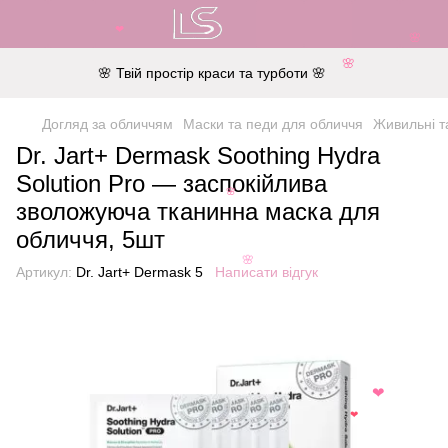
❤
🌸
🌸 Твій простір краси та турботи 🌸
🌸
Догляд за обличчям
Маски та педи для обличчя
Живильні т
Dr. Jart+ Dermask Soothing Hydra
Solution Pro — заспокійлива
🌸
зволожуюча тканинна маска для
обличчя, 5шт
🌸
Артикул:
Dr. Jart+ Dermask 5
Написати відгук
❤
❤