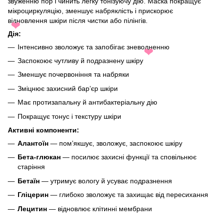
звуженню пор і чинить легку тонізуючу дію. Маска покращує
мікроциркуляцію, зменшує набряклість і прискорює
відновлення шкіри після чистки або пілінгів.
❤
Дія:
Інтенсивно зволожує та запобігає зневодненню
❤
Заспокоює чутливу й подразнену шкіру
Зменшує почервоніння та набряки
Зміцнює захисний бар’єр шкіри
Має протизапальну й антибактеріальну дію
Покращує тонус і текстуру шкіри
Активні компоненти:
Алантоїн
— пом’якшує, зволожує, заспокоює шкіру
Бета-глюкан
— посилює захисні функції та сповільнює
старіння
Бетаїн
— утримує вологу й усуває подразнення
Гліцерин
— глибоко зволожує та захищає від пересихання
Лецитин
— відновлює клітинні мембрани