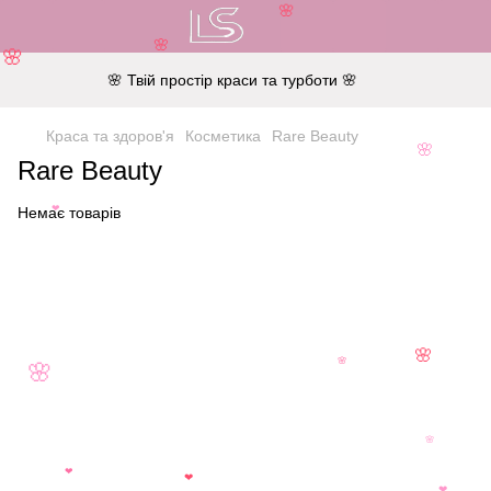
🌸
🌸
🌸
🌸 Твій простір краси та турботи 🌸
Краса та здоров'я
Косметика
Rare Beauty
🌸
Rare Beauty
Немає товарів
❤
🌸
🌸
🌸
🌸
❤
❤