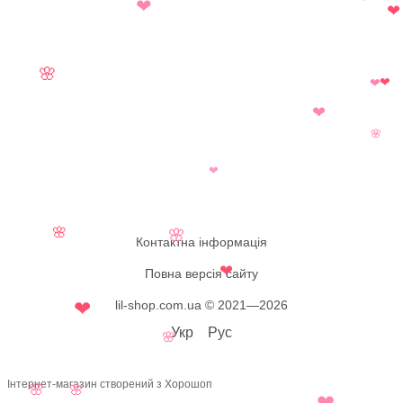
❤
❤
❤
🌸
❤
❤
❤
🌸
❤
🌸
🌸
Контактна інформація
❤
Повна версія сайту
lil-shop.com.ua © 2021—2026
❤
Укр
Рус
🌸
Інтернет-магазин створений з Хорошоп
🌸
🌸