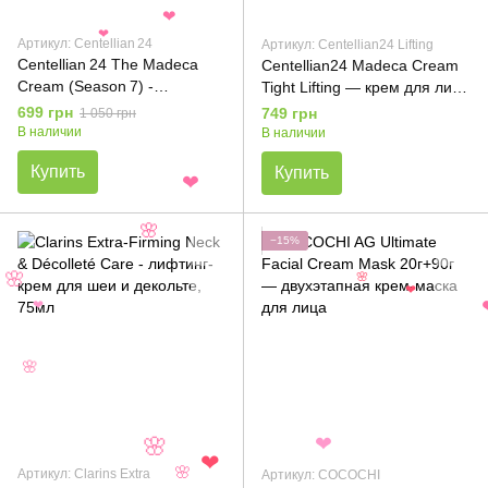
❤
❤
Артикул: Centellian 24
Артикул: Centellian24 Lifting
Centellian 24 The Madeca
Centellian24 Madeca Cream
Cream (Season 7) -
Tight Lifting — крем для лица
Многофункциональный
с лифтинг-эффектом, 50 мл
699 грн
749 грн
1 050 грн
антивозрастной крем, 45мл
В наличии
В наличии
Купить
Купить
❤
🌸
−15%
🌸
🌸
❤
❤
🌸
❤
🌸
❤
Артикул: Clarins Extra
Артикул: COCOCHI
🌸