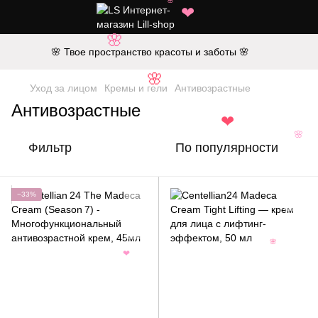
🌸
❤
🌸
🌸 Твое пространство красоты и заботы 🌸
🌸
Уход за лицом
Кремы и гели
Антивозрастные
Антивозрастные
❤
🌸
Фильтр
По популярности
−33%
🌸
❤