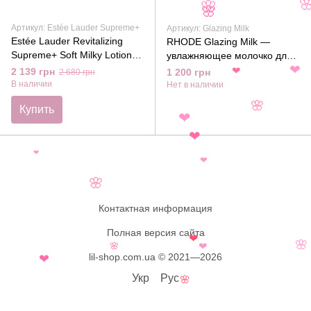

🌸
🌸
Артикул: Estée Lauder Supreme+
Артикул: Glazing Milk
Estée Lauder Revitalizing
RHODE Glazing Milk —
Supreme+ Soft Milky Lotion -
увлажняющее молочко для
Увлажняющее молочко для
лица с керамидами, 140 мл
❤
2 139 грн
1 200 грн
❤
2 680 грн
лица, 100ml
В наличии
Нет в наличии
🌸
Купить
❤
❤
❤
❤
🌸
Контактная информация
Полная версия сайта
❤
🌸
🌸
❤
lil-shop.com.ua © 2021—2026
❤
Укр
Рус
🌸