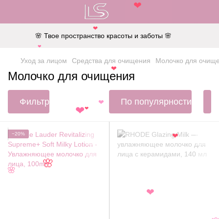
❤
❤
🌸 Твое пространство красоты и заботы 🌸
❤
Уход за лицом
Средства для очищения
Молочко для очищ
❤
Молочко для очищения
Фильтр
По популярности
❤
❤
❤
−20%
❤
🌸
🌸
❤