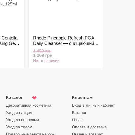
Centella
Rhode Pineapple Refresh PGA
sing Gel
Daily Cleanser — очищающий
гель-
гель для умывания, 150 мл
1 450 грн
с
1 269 грн
Нет в наличии
Каталог
Клиентам
❤
Декоративная косметика
Вход в личный кабинет
Уход за лицом
Каталог
Уход за волосами
О нас
Уход за телом
Оплата и доставка
Подарочные бьюти наборы
Обмен и возврат