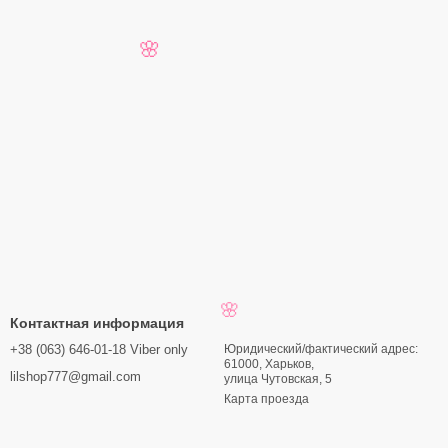
🌸
Контактная информация
🌸
+38 (063) 646-01-18 Viber only
Юридический/фактический адрес:
61000, Харьков,
lilshop777@gmail.com
улица Чутовская, 5
Карта проезда