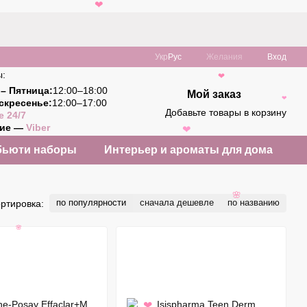
❤
Укр
Рус
Желания
Вход
ы:
❤
– Пятница:
12:00–18:00
Мой заказ
скресенье:
12:00–17:00
❤
Добавьте товары в корзину
e 24/7
ние —
Viber
❤
бьюти наборы
Интерьер и ароматы для дома
по популярности
сначала дешевле
по названию
ртировка:
🌸
🌸