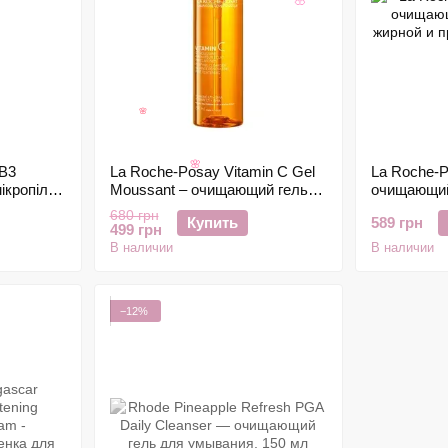
🌸
🌸
 B3
La Roche-Posay Vitamin C Gel
La Roche-P
🌸
кропілінг
Moussant – очищающий гель
очищающий
у шкіри,
для лица с витамином C,
жирной и п
680 грн
Купить
589 грн
200ml
200 мл
499 грн
В наличии
В наличии
−12%