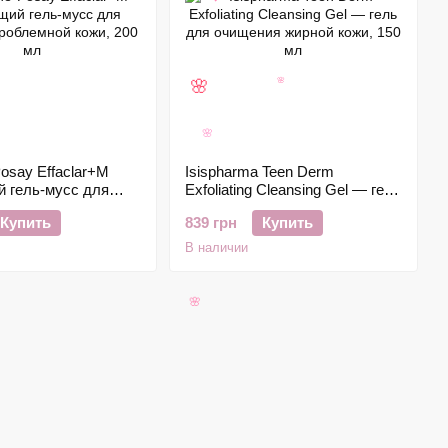
❤
🌸
🌸
🌸
osay Effaclar+M
Isispharma Teen Derm
 гель-мусс для
Exfoliating Cleansing Gel — гель
роблемной кожи,
для очищения жирной кожи,
Купить
839 грн
Купить
150 мл
В наличии
🌸