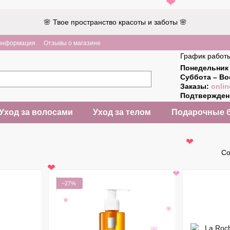
❤
🌸 Твое пространство красоты и заботы 🌸
 информация
Отзывы о магазине
График работ
Понедельник 
Суббота – Во
Заказы:
onlin
Подтвержде
Уход за волосами
Уход за телом
Подарочные 
❤
Со
❤
❤
−27%
🌸
🌸