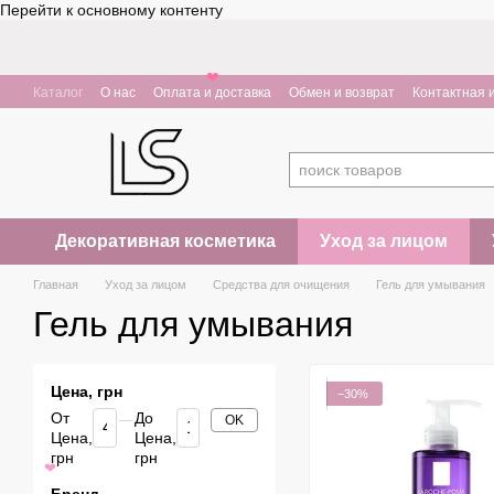
Перейти к основному контенту
❤
Каталог
О нас
Оплата и доставка
Обмен и возврат
Контактная
Декоративная косметика
Уход за лицом
Главная
Уход за лицом
Средства для очищения
Гель для умывания
Гель для умывания
Цена, грн
−30%
От
До
OK
Цена,
Цена,
грн
грн
❤