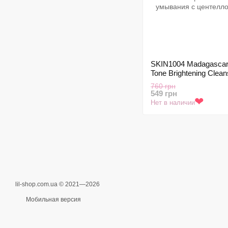
SKIN1004 Madagascar 
Tone Brightening Clean
Foam - Осветляющий 
760 грн
пенка для умывания 
549 грн
центеллой, 125ml
Нет в наличии
❤
lil-shop.com.ua © 2021—2026
Мобильная версия