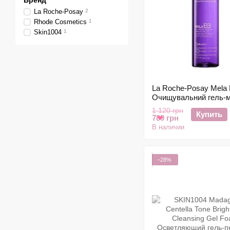
Бренд
La Roche-Posay
2
Rhode Cosmetics
1
Skin1004
1
La Roche-Posay Mela
Очищувальний гель-мі
для вирівнювання тон
1 120 грн
Купить
200 мл
789 грн
❤
В наличии
−28%