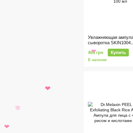
Увлажняющая ампула
сыворотка SKIN1004
Madagascar Centella 
489 грн
Купить
100 мл
В наличии
❤
❤
🌸