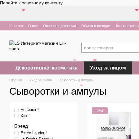
Перейти к основному контенту
❤
❤
Каталог
О нас
Оплата и доставка
Обмен и возврат
Контактная
🌸
Декоративная косметика
Уход за лицом
❤
Главная
Уход за лицом
Сыворотки и ампулы
Сыворотки и ампулы
❤
Новинка
3
−28%
Хит
6
Бренд
Estée Lauder
1
8