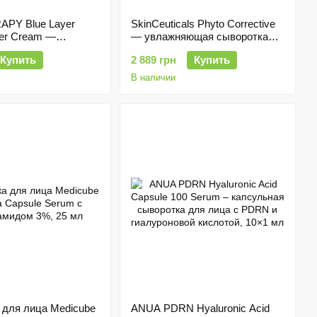
PY Blue Layer
SkinCeuticals Phyto Corrective
ter Cream —
— увлажняющая сыворотка
ый увлажняющий
для лица, 30 мл
Купить
2 889 грн
Купить
сулами, 50 г
В наличии
 для лица Medicube
ANUA PDRN Hyaluronic Acid