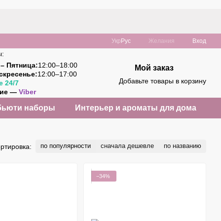
Укр
Рус
Желания
Вход
ы:
– Пятница:
12:00–18:00
Мой заказ
скресенье:
12:00–17:00
Добавьте товары в корзину
e 24/7
ние —
Viber
бьюти наборы
Интерьер и ароматы для дома
по популярности
сначала дешевле
по названию
ртировка:
−34%