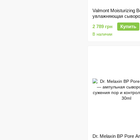
Valmont Moisturizing 
увлажняющая сыворо
лица с гиалуроновой 
2 789 грн
Купить
20 мл
В наличии
Dr. Melaxin BP Pore 