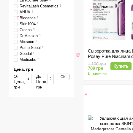
La Roche-Posay
RevitaLash Cosmetics
1
ANUA
1
❤
Biodance
1
❤
Skin1004
3
Crarins
3
Dr.Melaxin
3
Mixsoon
1
Purito Seoul
1
Сыворотка для лица 
Goodal
1
Posay Pure Niacinami
Medicube
2
Serum
🌸
1 100 грн
Купить
789 грн
Цена, грн
В наличии
От
До
OK
Цена,
Цена,
грн
грн
❤