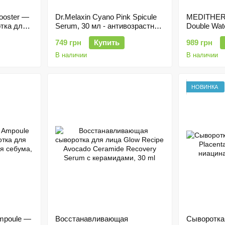
Booster —
Dr.Melaxin Cyano Pink Spicule
MEDITHERA
тка для
Serum, 30 мл - антивозрастная
Double Wa
кислотой,
сыворотка с микроспикулами и
двухслойн
749 грн
Купить
989 грн
витамином B12
крем с кап
В наличии
В наличии
НОВИНКА
Ampoule —
Восстанавливающая
Сыворотка