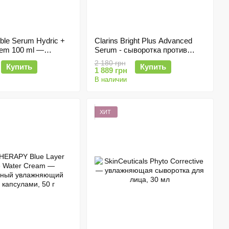
uble Serum Hydric +
Clarins Bright Plus Advanced
stem 100 ml —
Serum - сыворотка против
тная сыворотка с
пигментации и тусклости кожи,
2 180 грн
Купить
Купить
ормулой
50ml
1 889 грн
В наличии
ХИТ