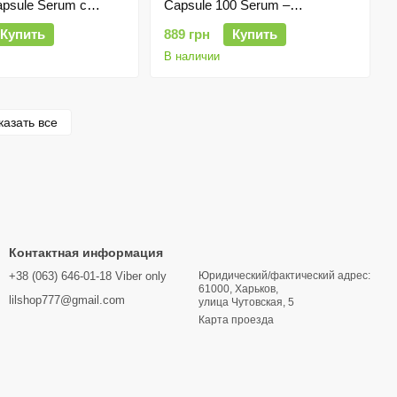
apsule Serum с
Capsule 100 Serum –
дом 3%, 25 мл
капсульная сыворотка для
Купить
889 грн
Купить
лица с PDRN и гиалуроновой
кислотой, 10×1 мл
В наличии
казать все
Контактная информация
+38 (063) 646-01-18 Viber only
Юридический/фактический адрес:
61000, Харьков,
lilshop777@gmail.com
улица Чутовская, 5
Карта проезда