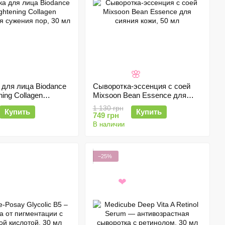
 для лица Biodance
Сыворотка-эссенция с соей
🌸
ning Collagen
Mixsoon Bean Essence для
я сужения пор, 30
сияния кожи, 50 мл
1 130 грн
Купить
Купить
749 грн
В наличии
−25%
❤