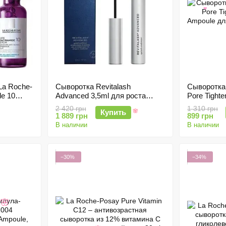
❤
La Roche-
Cыворотка Revitalash
Сыворотка
de 10
Advanced 3,5ml для роста
Pore Tighte
ресниц
Ampoule дл
2 420 грн
1 310 грн
Купить
мл
1 889 грн
899 грн
🌸
В наличии
В наличии
−30%
−34%
🌸