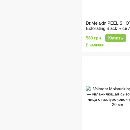
❤
Dr.Melaxin PEEL SHO
Exfoliating Black Rice
Ампула для лица с ч
589 грн
Купить
рисом и кислотами - 
В наличии