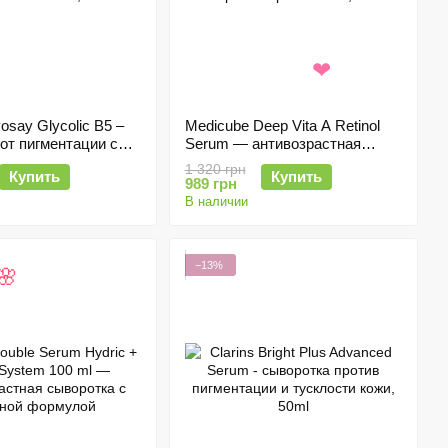
❤
osay Glycolic B5 –
Medicube Deep Vita A Retinol

от пигментации с
Serum — антивозрастная
 кислотой, 30 мл
сыворотка с ретинолом, 30 мл
1 320 грн
Купить
Купить
989 грн
В наличии
−13%
🌸