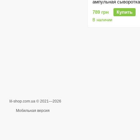
ампульная сыворотка
сужения пор и контро
789 грн
Купить
себума, 30ml
В наличии
lil-shop.com.ua © 2021—2026
Мобильная версия