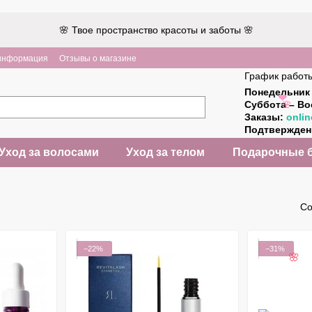
🌸 Твое пространство красоты и заботы 🌸
 информация
Отзывы о магазине
График работ
Понедельник 
Суббота – Во
❤
Заказы:
onlin
🌸
Подтвержде
Уход за волосами
Уход за телом
Подарочные 
Со
−22%
−31%
🌸