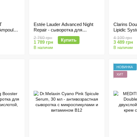
T
Estée Lauder Advanced Night
Clarins Do
 Ampoule -
Repair - сыворотка для
Lipidic Sy
ёрным
восстановления и увлажнения
Антивозрас
2 760 грн
4 100 грн
Купить
80мл
кожи, 50ml
двойной ф
1 789 грн
3 489 грн
В наличии
В наличии
НОВИНКА
ХИТ