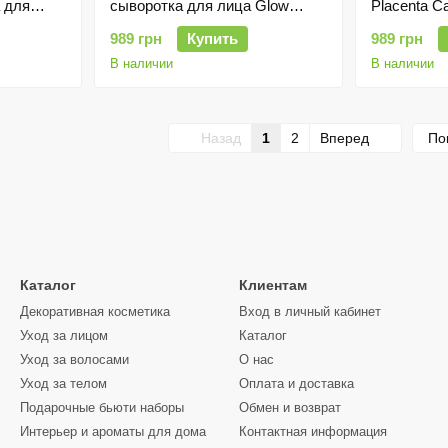
 для
сыворотка для лица Glow
Placenta C
ля
Recipe Avocado Ceramide
ниацинами
989 грн
Купить
989 грн
Recovery Serum с керамидами,
30 ml
В наличии
В наличии
Назад
1
2
Вперед
По
Каталог
Клиентам
Декоративная косметика
Вход в личный кабинет
Уход за лицом
Каталог
Уход за волосами
О нас
Уход за телом
Оплата и доставка
Подарочные бьюти наборы
Обмен и возврат
Интерьер и ароматы для дома
Контактная информация