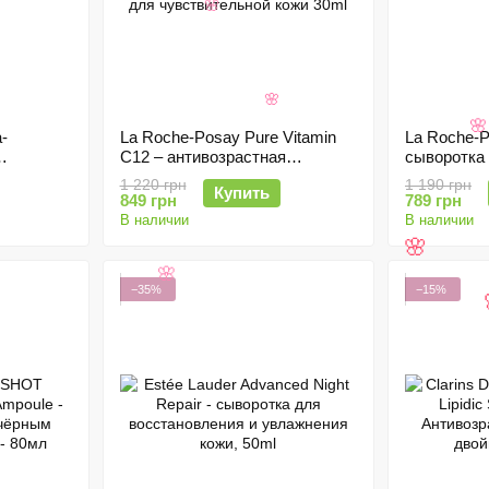
🌸
🌸
-
La Roche-Posay Pure Vitamin
La Roche-P

C12 – антивозрастная
сыворотка 
Ampoule,
сыворотка из 12% витамина C
гликолевой
1 220 грн
1 190 грн
Купить
для чувствительной кожи 30ml
849 грн
789 грн
В наличии
В наличии
🌸
−35%
−15%
🌸