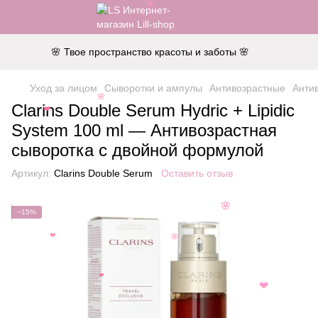
🌸
🌸 Твое пространство красоты и заботы 🌸
Уход за лицом
Сыворотки и ампулы
Антивозрастные
Антив
🌸
Clarins Double Serum Hydric + Lipidic
❤
System 100 ml — Антивозрастная
сыворотка с двойной формулой
Артикул:
Clarins Double Serum
Оставить отзыв
🌸
−15%
❤
🌸
❤
❤