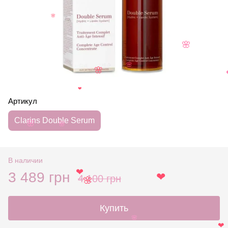
🌸
🌸
🌸
🌸
❤
Артикул
Clarins Double Serum
🌸
🌸
В наличии
3 489 грн
4 100 грн
❤
❤
🌸
Купить
🌸