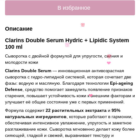
❤
В избранное
🌸
Описание
Clarins Double Serum Hydric + Lipidic System
100 ml
🌸
Сыворотка с двойной формулой для упругости, сияния и
🌸
молодости кожи
❤
Clarins Double Serum
— инновационная антивозрастная
сыворотка с гидро-липидной системой, которая сочетает две
фазы: водную и масляную. Благодаря технологии
Epi-ageing
Defense
, средство помогает замедлить появление признаков
старения, повышает устойчивость кожи к внешним факторам и
❤
улучшает её общее состояние уже с первых применений.
Формула содержит
22 растительных экстракта
и
95%
натуральных ингредиентов
, которые работают в гармонии,
обеспечивая интенсивное увлажнение, упругость и заметное
разглаживание кожи. Сыворотка мгновенно делает кожу более
сияющей, гладкой и свежей, выравнивает текстуру и