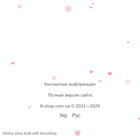
❤
🌸
🌸
❤
❤
❤
❤
❤
🌸
❤
🌸
Контактная информация
Полная версия сайта
lil-shop.com.ua © 2021—2026
🌸
Укр
Рус
🌸
Online store built with Horoshop