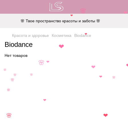
🌸
❤
❤
🌸 Твое пространство красоты и заботы 🌸
❤
Красота и здоровье
Косметика
Biodance
Biodance
❤
Нет товаров
🌸
❤
❤
🌸
🌸
🌸
❤
🌸
🌸
🌸
❤
🌸
❤