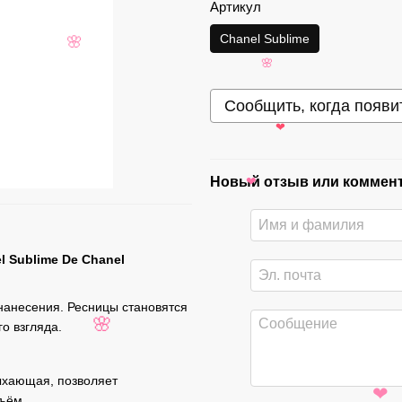
❤
Артикул
Chanel Sublime
🌸
🌸
Сообщить, когда появи
❤
Новый отзыв или коммен
❤
l Sublime De Chanel
нанесения. Ресницы становятся
о взгляда.
🌸
ыхающая, позволяет
❤
ъём.