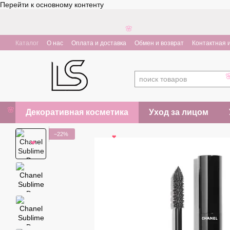
Перейти к основному контенту
🌸
Каталог
О нас
Оплата и доставка
Обмен и возврат
Контактная
Декоративная косметика
Уход за лицом
🌸
−22%
❤
❤