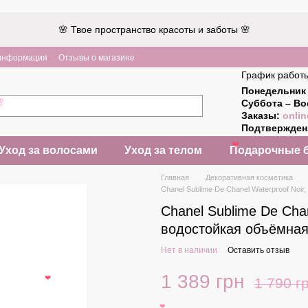
🌸 Твое пространство красоты и заботы 🌸
 информация
Отзывы о магазине
График работ
Понедельник 
Суббота – Во
🌸
Заказы:
onlin
Подтвержде
❤
Уход за волосами
Уход за телом
Подарочные 
Главная
Декоративная косметика
Chanel Sublime De Chanel Waterproof Noi
Chanel Sublime De Chan
водостойкая объёмная
Нет в наличии
Оставить отзыв
1 389 грн
1 790 г
❤