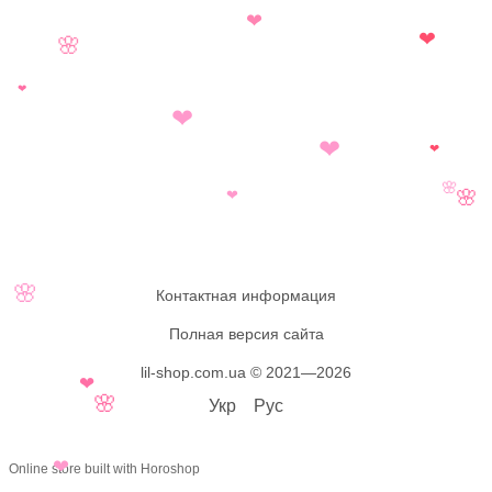
❤
❤
🌸
❤
❤
❤
❤
🌸
❤
🌸
🌸
Контактная информация
Полная версия сайта
lil-shop.com.ua © 2021—2026
❤
🌸
Укр
Рус
❤
Online store built with Horoshop