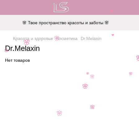
❤
🌸 Твое пространство красоты и заботы 🌸
❤
Красота и здоровье
Косметика
Dr.Melaxin
🌸
🌸
Dr.Melaxin
🌸
Нет товаров
🌸
🌸
🌸
🌸
🌸
🌸