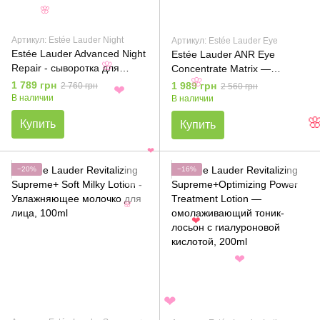
🌸
Артикул: Estée Lauder Night
Артикул: Estée Lauder Eye
Estée Lauder Advanced Night
Estée Lauder ANR Eye
Repair - сыворотка для
Concentrate Matrix —
🌸
восстановления и
омолаживающий уход для
🌸
1 789 грн
1 989 грн
2 760 грн
2 560 грн
❤
увлажнения кожи, 50ml
глаз, 15ml
В наличии
В наличии
Купить
Купить

❤
−20%
−16%
🌸
❤
❤
❤