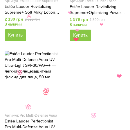
Артикул: Estée Lauder Supreme+
Артикул: Estée Lauder Lotion
Estée Lauder Revitalizing
Estée Lauder Revitalizing
Supreme+ Soft Milky Lotion -
Supreme+Optimizing Power
❤
🌸
Увлажняющее молочко для
Treatment Lotion —
2 139 грн
1 579 грн
2 680 грн
1 890 грн
лица, 100ml
омолаживающий тоник-
В наличии
В наличии
❤
лосьон с гиалуроновой
❤
Купить
Купить
кислотой, 200ml
❤
🌸
❤
🌸
🌸
🌸
Артикул: Pro Multi-Defense Aqua
🌸
Estée Lauder Perfectionist
Pro Multi-Defense Aqua UV