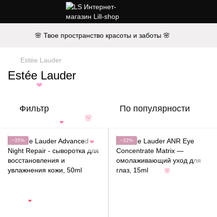
🌸 Твое пространство красоты и заботы 🌸
Estée Lauder
Estée Lauder
❤
Фильтр
По популярности
🌸
❤
−35%
−22%
❤
🌸
❤