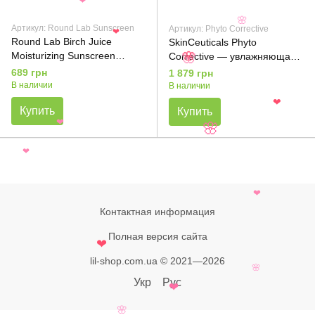
❤
🌸
Артикул: Round Lab Sunscreen
Артикул: Phyto Corrective
❤
Round Lab Birch Juice
SkinCeuticals Phyto
Moisturizing Sunscreen
Corrective — увлажняющая
🌸
🌸
SPF50+ PA++++ —
успокаивающая сыворотка с
689 грн
1 879 грн
солнцезащитный крем для
гиалуроновой кислотой,
В наличии
В наличии
лица с берёзовым соком,
15мл
❤
Купить
Купить
50ml
❤
🌸
❤
❤
Контактная информация
Полная версия сайта
❤
lil-shop.com.ua © 2021—2026
🌸
Укр
Рус
❤
🌸