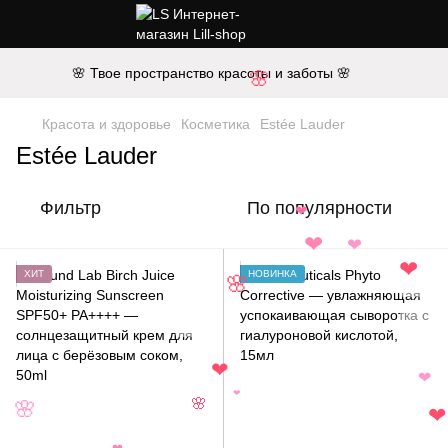
🌸 Твое пространство красоты и заботы 🌸
🌸
Красота и здоровье
Косметика
Estée Lauder
Estée Lauder
Фильтр
По популярности
❤
❤
❤
❤
ХИТ
НОВИНКА
🌸
❤
❤
❤
🌸
🌸
❤