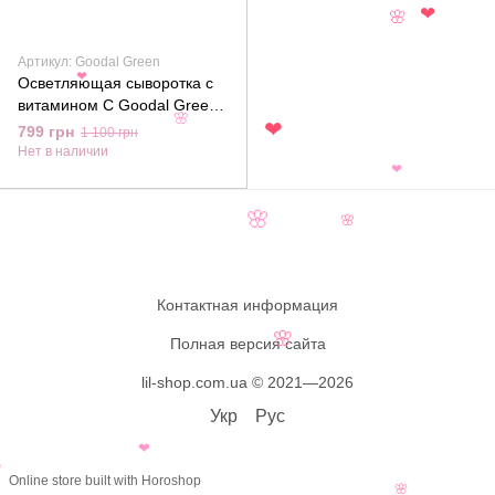
❤
🌸
Артикул: Goodal Green
❤
Осветляющая сыворотка с
витамином C Goodal Green
🌸
Tangerine Vita-C, 40 мл
❤
799 грн
1 100 грн
Нет в наличии
❤
🌸
🌸
Контактная информация
🌸
Полная версия сайта
lil-shop.com.ua © 2021—2026
Укр
Рус
❤

Online store built with Horoshop
🌸