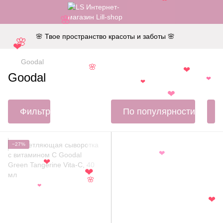
🌸
🌸 Твое пространство красоты и заботы 🌸
🌸
❤
Goodal
🌸
❤
Goodal
❤
❤
❤
Фильтр
По популярности
−27%
❤
❤
❤
🌸
❤
❤