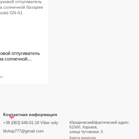
овой отпугиватель
на солнечной
skii GN-01
ии
Контактная информация
❤
+38 (063) 646-01-18 Viber only
Юридический/фактический адрес:
61000, Харьков,
lilshop777@gmail.com
улица Чутовская, 5
Карта проезда