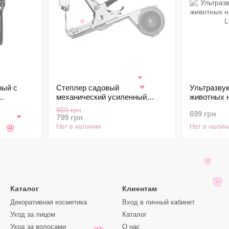
🌸
❤
ный с
Степлер садовый
Ультразвук
❤
механический усиленный
животных 
IR02C
Heinrich для подвязки
батарее Lo
950 грн
699 грн
растений винограда, овощей,
799 грн
❤
цветов
Нет в наличии
Нет в налич
🌸
🌸
🌸
Каталог
Клиентам
Декоративная косметика
Вход в личный кабинет
Уход за лицом
Каталог
Уход за волосами
О нас