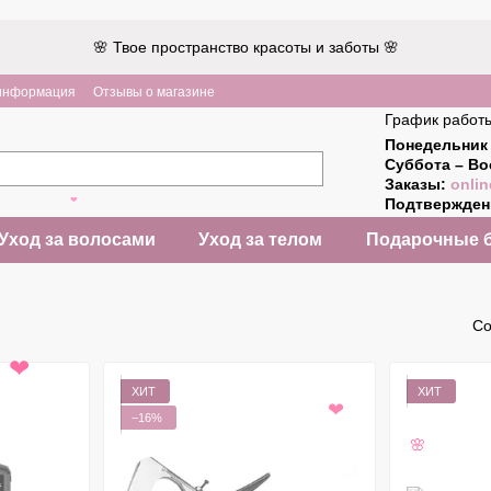
🌸 Твое пространство красоты и заботы 🌸
 информация
Отзывы о магазине
График работ
Понедельник 
Суббота – Во
Заказы:
onlin
Подтвержде
❤
Уход за волосами
Уход за телом
Подарочные 
Со
❤
ХИТ
ХИТ
−16%
❤
🌸