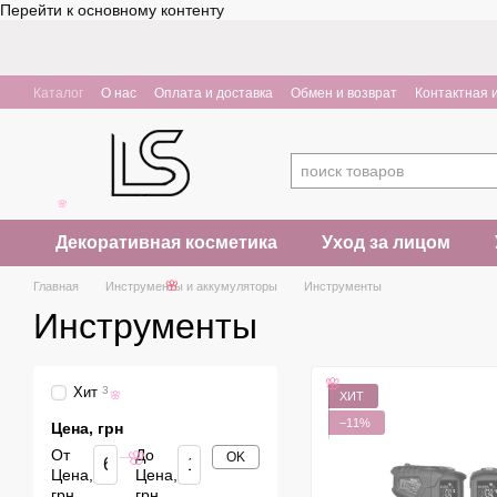
Перейти к основному контенту
Каталог
О нас
Оплата и доставка
Обмен и возврат
Контактная
🌸
Декоративная косметика
Уход за лицом
Главная
Инструменты и аккумуляторы
Инструменты
🌸
Инструменты
Хит
3
🌸
ХИТ
🌸
−11%
Цена, грн
От
До
OK
🌸
Цена,
Цена,
грн
грн