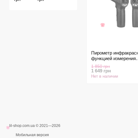
🌸
Пирометр инфракрас
функцией измерения
влажности MESTEK 
1 850 грн
1 649 грн
Нет в наличии
lil-shop.com.ua © 2021—2026
🌸
Мобильная версия