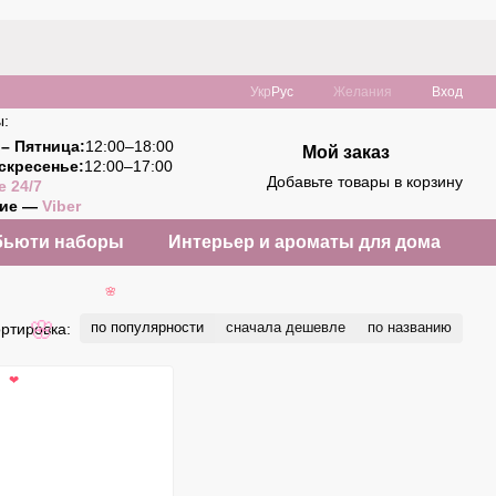
Укр
Рус
Желания
Вход
ы:
– Пятница:
12:00–18:00
Мой заказ
скресенье:
12:00–17:00
Добавьте товары в корзину
e 24/7
ние —
Viber
бьюти наборы
Интерьер и ароматы для дома
🌸
по популярности
сначала дешевле
по названию
ртировка:
🌸
❤