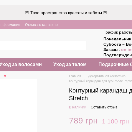
🌸 Твое пространство красоты и заботы 🌸
 информация
Отзывы о магазине
График работ
Понедельник 
Суббота – Во
Заказы:
onlin
Подтвержде
Уход за волосами
Уход за телом
Подарочные 
Главная
Декоративная косметика
❤
Контурный карандаш для губ Rhode Peptide
Контурный карандаш дл
Stretch
В наличии
Оставить отзыв
789 грн
1 100 грн