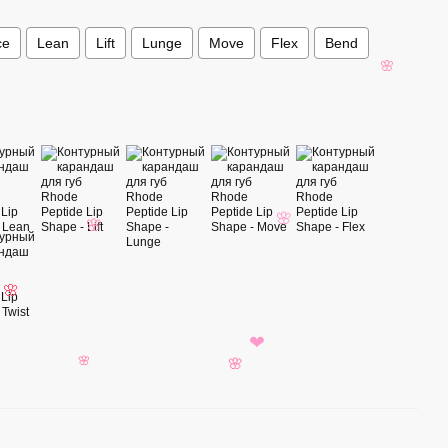
ce
Lean
Lift
Lunge
Move
Flex
Bend
🌸
🌸
🌸
🌸
❤
🌸
🌸
Вм