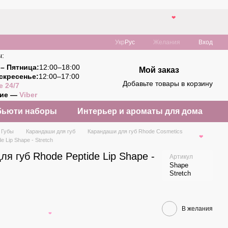
❤
Укр
Рус
Желания
Вход
ы:
– Пятница:
12:00–18:00
Мой заказ
скресенье:
12:00–17:00
Добавьте товары в корзину
e 24/7
ние —
Viber
бьюти наборы
Интерьер и ароматы для дома
Губы
Карандаши для губ
Карандаши для губ Rhode Cosmetics
 Lip Shape - Stretch
❤
я губ Rhode Peptide Lip Shape -
Артикул
Shape
Stretch
В желания
❤