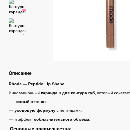
❤
Описание
Rhode — Peptide Lip Shape
Инновационный
карандаш для контура губ
, который сочетает
нежный
оттенок
,
уходовую формулу
с пептидами,
и эффект
соблазнительного объёма
.
Основные преимущества: