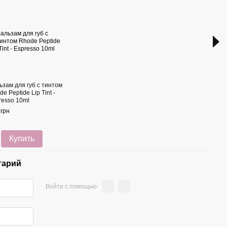
ьзам для губ с тинтом
Конт
e Peptide Lip Tint -
губ 
resso 10ml
Shap
 грн
789 
1 
Купить
тарий
Войти с помощью