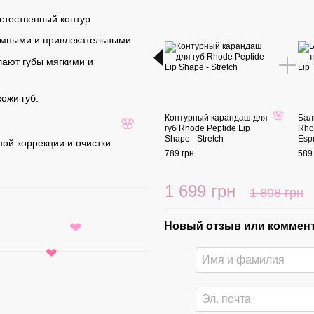
стественный контур.
ёмными и привлекательными.
ают губы мягкими и
ожи губ.
Контурный карандаш для
Бал
🌸
губ Rhode Peptide Lip
Rhod
🌸
Shape - Stretch
Esp
ной коррекции и очистки
789 грн
589
1 699 грн
1 898 грн
Новый отзыв или коммен
❤
❤