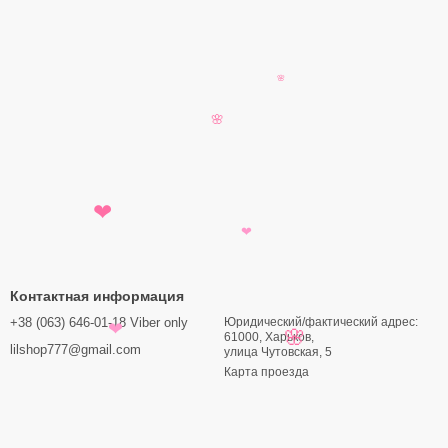
🌸
🌸
❤
❤
Контактная информация
+38 (063) 646-01-18 Viber only
Юридический/фактический адрес:
❤
61000, Харьков,
🌸
lilshop777@gmail.com
улица Чутовская, 5
Карта проезда