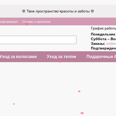
🌸 Твое пространство красоты и заботы 🌸
❤
 информация
Отзывы о магазине
🌸
График работ
Понедельник 
Суббота – Во
Заказы:
onlin
Подтвержде
Уход за волосами
Уход за телом
Подарочные 
🌸
❤
🌸