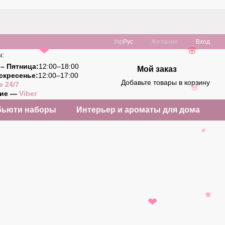
Укр
Рус
Желания
Вход
❤
🌸
ы:
– Пятница:
12:00–18:00
Мой заказ
скресенье:
12:00–17:00
Добавьте товары в корзину
e 24/7
🌸
ние —
Viber
бьюти наборы
Интерьер и ароматы для дома
🌸
🌸
❤