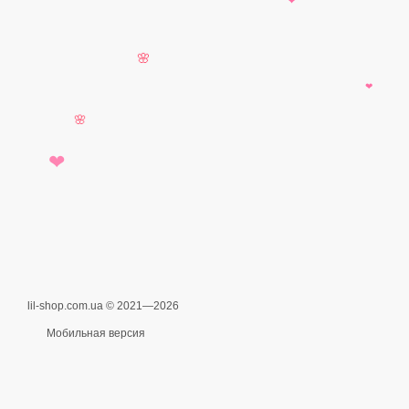
❤
🌸
❤
🌸
❤
lil-shop.com.ua © 2021—2026
Мобильная версия