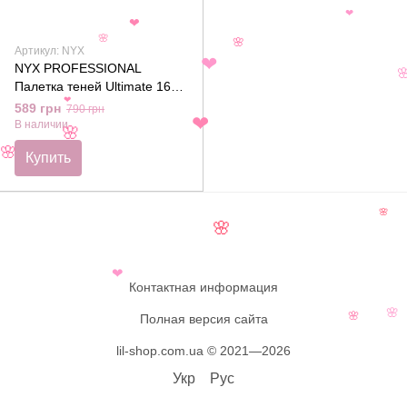
❤
❤
🌸
🌸
Артикул: NYX
❤
NYX PROFESSIONAL

Палетка теней Ultimate 16
❤
оттенков 04W Warm Neutrals
589 грн
790 грн
❤
В наличии
🌸
🌸
Купить
🌸
🌸
❤
Контактная информация
🌸
Полная версия сайта
🌸
lil-shop.com.ua © 2021—2026
Укр
Рус