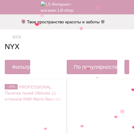
🌸
🌸
🌸 Твое пространство красоты и заботы 🌸
🌸
❤
🌸
NYX
NYX
Фильтр
По популярности
❤
❤
−25%
🌸
❤
❤
❤