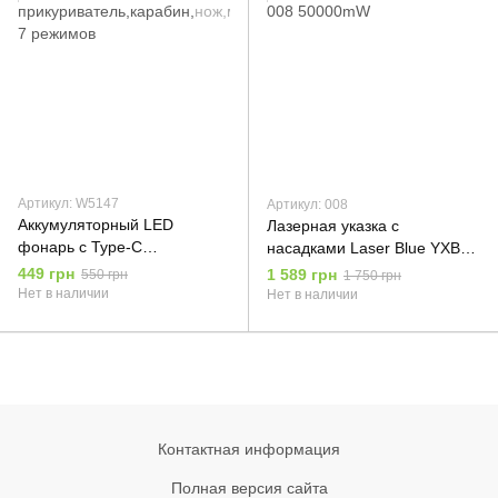
Артикул: W5147
Артикул: 008
Аккумуляторный LED
Лазерная указка с
фонарь с Type-C
насадками Laser Blue YXB
прикуриватель,карабин,нож,
008 50000mW
449 грн
1 589 грн
550 грн
1 750 грн
магнит 7 режимов
Нет в наличии
Нет в наличии
Контактная информация
Полная версия сайта