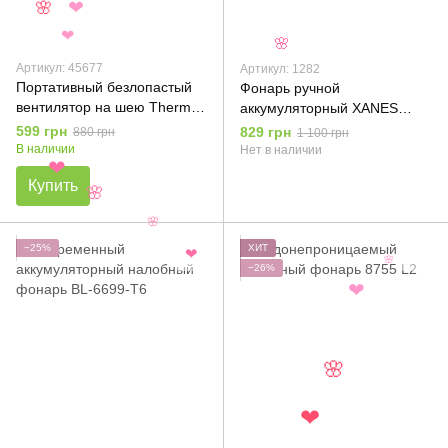
❤
🌸
❤
🌸
Артикул: 45677
Артикул: 1282
Портативный безлопастый
Фонарь ручной
вентилятор на шею Thermo
аккумуляторный XANES
Portable Hanging Neck Fan
1282 XHP90
599 грн
829 грн
880 грн
1 100 грн
В наличии
Нет в наличии
❤
Купить
🌸
🌸
−25%
ХИТ
❤
🌸
−26%
❤
🌸
❤