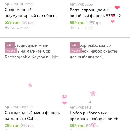
Артикул: BL-6699
Артикул: 8755
❤
Современный
Водонепроницаемый
аккумуляторный налобный
налобный фонарь 8755 L2
❤
фонарь BL-6699-Т6
559 грн
999 грн
750 грн
1 350 грн
❤
Нет в наличии
Нет в наличии
ХИТ
ХИТ
−21%
−21%
🌸
🌸
🌸
4
❤
Артикул: Keychain
Артикул: set1
Светодиодный мини фонарь
Набор рыболовных
на магните Cob
приманок, набор снастей
Rechargeable Keychain Light
для рыбалки set1
285 грн
699 грн
360 грн
890 грн
🌸