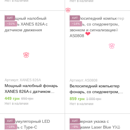
Нет в наличии
Нет в наличии
🌸
ХИТ
ХИТ
−31%
−14%
❤
🌸
🌸
Артикул: XANES 826A
Артикул: AS0808
Мощный налобный фонарь
Велосипедний компьютер
XANES 826A c датчиком
фонарь, со спидометром,
движения
звонком и сигнализацией
449 грн
859 грн
650 грн
1 000 грн
AS0808
Нет в наличии
Нет в наличии
ХИТ
ХИТ
−18%
−9%