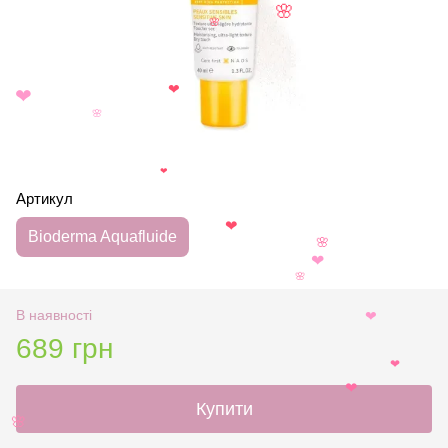
🌸
🌸
❤
❤
🌸
❤
Артикул
Bioderma Aquafluide
❤
🌸
❤
🌸
В наявності
❤
689 грн
❤
❤
Купити
🌸