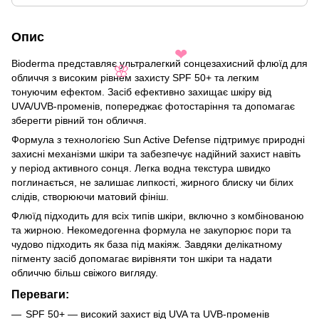
Опис
Bioderma представляє ультралегкий сонцезахисний флюїд для
❤
обличчя з високим рівнем захисту SPF 50+ та легким
🌸
тонуючим ефектом. Засіб ефективно захищає шкіру від
UVA/UVB-променів, попереджає фотостаріння та допомагає
зберегти рівний тон обличчя.
Формула з технологією Sun Active Defense підтримує природні
захисні механізми шкіри та забезпечує надійний захист навіть
у період активного сонця. Легка водна текстура швидко
поглинається, не залишає липкості, жирного блиску чи білих
слідів, створюючи матовий фініш.
Флюїд підходить для всіх типів шкіри, включно з комбінованою
та жирною. Некомедогенна формула не закупорює пори та
чудово підходить як база під макіяж. Завдяки делікатному
пігменту засіб допомагає вирівняти тон шкіри та надати
обличчю більш свіжого вигляду.
Переваги:
SPF 50+ — високий захист від UVA та UVB-променів