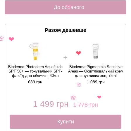
До обраного
🌸
Разом дешевше
🌸
❤
❤
Bioderma Photoderm Aquafluide
Bioderma Pigmentbio Sensitive
SPF 50+ — тонувальний SPF-
Areas — Освітлювальний крем
флюїд для обличчя, 40мл
для чутливих зон, 75ml
689 грн
1 089 грн
🌸
❤
1 499 грн
🌸
1 778 грн
Купити