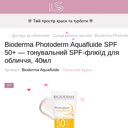
🌸 Твій простір краси та турботи 🌸
Догляд за обличчям
Сонцезахисні засоби
Bioderma Photode
❤
❤
Bioderma Photoderm Aquafluide SPF
50+ — тонувальний SPF-флюїд для
обличчя, 40мл
Артикул:
Bioderma Aquafluide
Написати відгук
ХІТ
❤
❤
🌸
🌸