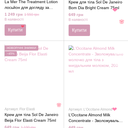
La Mer The Treatment Lotion
Крем для тіла Sol De Janeiro
лосьйон для догляду за
Bom Dia Bright Cream 75ml
шкірою 30мл
❤
1 249 грн
649 грн
1 550 грн
В наявності
В наявності
🌸
❤
Купити
Купити
НОВОРІЧНІ ЗНИЖКИ
−45%
🌸
Артикул: Flor Elasti
Артикул: L’Occitane Almond
❤
Крем для тіла Sol De Janeiro
L’Occitane Almond Milk
Beija Flor Elasti Cream 75ml
Concentrate - Зволожувальне
молочко для тіла з
649 грн
449 грн
1 190 грн