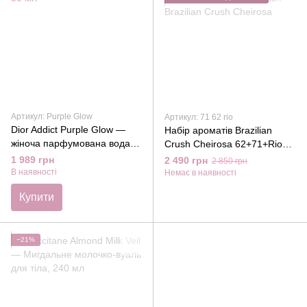
Артикул: Purple Glow
Артикул: 71 62 rio
Dior Addict Purple Glow —
Набір ароматів Brazilian
жіноча парфумована вода,
Crush Cheirosa 62+71+Rio
50 мл
спрей для тіла та волосся
1 989 грн
2 490 грн
2 850 грн
Brazilian Crush Cheirosa
В наявності
Немає в наявності
Купити
−21%