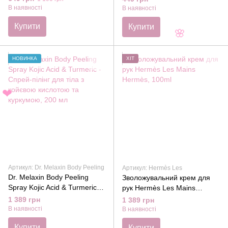
мигдальним молоком, 200
В наявності
В наявності
мл
Купити
Купити
🌸
НОВИНКА
ХІТ
❤
Артикул: Dr. Melaxin Body Peeling
Артикул: Hermès Les
Dr. Melaxin Body Peeling
Зволожувальний крем для
Spray Kojic Acid & Turmeric -
рук Hermès Les Mains
Спрей-пілінг для тіла з
Hermès, 100ml
1 389 грн
1 389 грн
койєвою кислотою та
В наявності
В наявності
куркумою, 200 мл
Купити
Купити