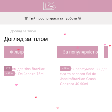
🌸 Твій простір краси та турботи 🌸
Догляд за тілом
❤
Догляд за тілом
❤
❤
🌸
Фільтр
За популярністю
❤
ХІТ
−29%
−37%
❤
❤
🌸