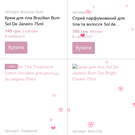
2
🌸
Артикул: Brazilian Bum
Артикул: 40
🌸
Крем для тіла Brazilian Bum
Спрей парфумований для
Sol De Janeiro 75ml
тіла та волосся Sol de
JaneiroBrazilian Crush
749 грн
700 грн
1 190 грн
990 грн

Cheirosa 40 90ml
В наявності
В наявності
❤
Купити
Купити
🌸
−19%
🌸
🌸
🌸
🌸
🌸
🌸
Артикул: Treatment
Артикул: Bom Dia
❤