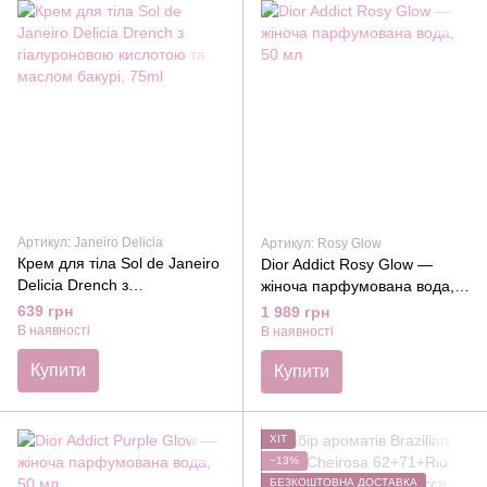
Артикул: Janeiro Delicia
Артикул: Rosy Glow
Крем для тіла Sol de Janeiro
Dior Addict Rosy Glow —
Delicia Drench з
жіноча парфумована вода,
гіалуроновою кислотою та
50 мл
639 грн
1 989 грн
маслом бакурі, 75ml
В наявності
В наявності
Купити
Купити
ХІТ
−13%
БЕЗКОШТОВНА ДОСТАВКА