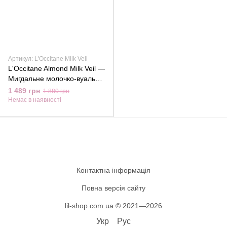
Артикул: L'Occitane Milk Veil
L'Occitane Almond Milk Veil —
Мигдальне молочко-вуаль
для тіла, 240 мл
1 489 грн
1 880 грн
Немає в наявності
Контактна інформація
Повна версія сайту
lil-shop.com.ua © 2021—2026
Укр
Рус