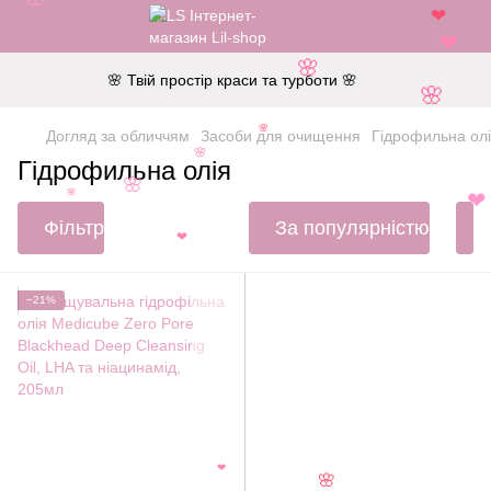
🌸
❤
❤
🌸
🌸 Твій простір краси та турботи 🌸
🌸
🌸
Догляд за обличчям
Засоби для очищення
Гідрофильна ол
🌸
Гідрофильна олія
🌸
🌸
❤
Фільтр
За популярністю
❤
−21%
❤
🌸