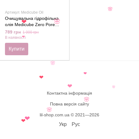
🌸
Артикул: Medicube Oil
Очищувальна гідрофільна
🌸
❤
олія Medicube Zero Pore
Blackhead Deep Cleansing
789 грн
1 000 грн
Oil, LHA та ніацинамід,
В наявності
❤
205мл
Купити
🌸
❤
❤
❤
🌸
Контактна інформація
🌸
Повна версія сайту
🌸
lil-shop.com.ua © 2021—2026
❤
❤
Укр
Рус