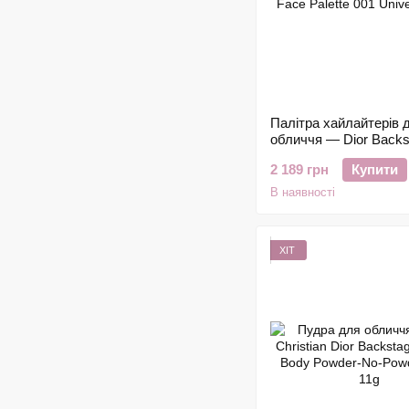
Палітра хайлайтерів 
обличчя — Dior Backs
Glow Face Palette 001
2 189 грн
Купити
Universal, 10g
В наявності
ХІТ