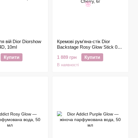
🌸
я вій Dior Diorshow
Кремові рум’яна-стік Dior
4D, 10ml
Backstage Rosy Glow Stick 015
Cherry, 6г
Купити
1 889 грн
Купити
В наявності