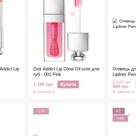
🌸
Addict Lip
Dior Addict Lip Glow Oil олія для
Олівець дл
губ - 001 Pink
Lipliner Pen
г
1 220 грн
1 189 грн
Купити
889 грн
В наявності
В наявності
−17%
ХІТ
−14%
🌸