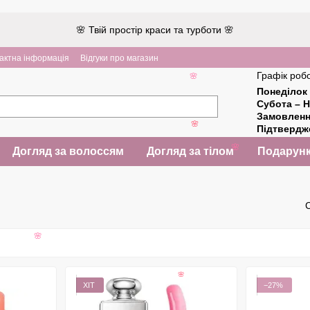
🌸 Твій простір краси та турботи 🌸
актна інформація
Відгуки про магазин
Графік робо
🌸
Понеділок 
Субота – Н
Замовлен
Підтверд
🌸
Догляд за волоссям
Догляд за тілом
Подарунк
🌸
🌸
ХІТ
−27%
🌸