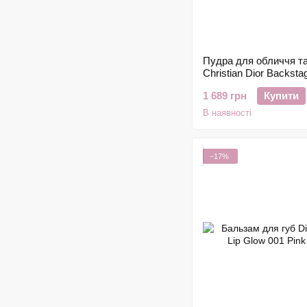
Пудра для обличчя та
Christian Dior Backsta
Body Powder-No-Powde
1 689 грн
Купити
11g
В наявності
−17%