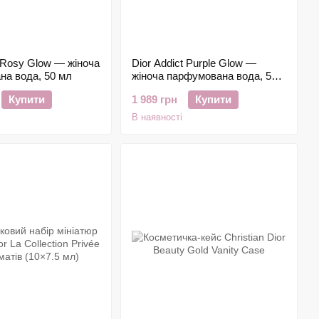
t Rosy Glow — жіноча
Dior Addict Purple Glow —
на вода, 50 мл
жіноча парфумована вода, 50
мл
Купити
1 989 грн
Купити
В наявності