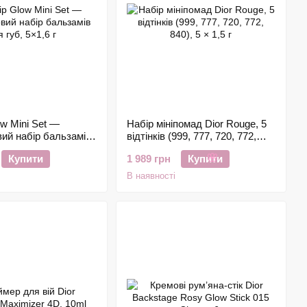
ow Mini Set —
Набір мініпомад Dior Rouge, 5
ий набір бальзамів
відтінків (999, 777, 720, 772,
1,6 г
840), 5 × 1,5 г
Купити
1 989 грн
Купити
🌸
В наявності