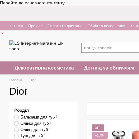
Перейти до основного контенту
Каталог
Про нас
Оплата та доставка
Обмін та повернення
Конт
❤
Декоративна косметика
Догляд за обличчям
Головна
Dior
Dior
Розділ
Бальзами для губ
3
Олійка для губ
1
ХІТ
Олівці для губ
1
−18%
Туш для вій
1