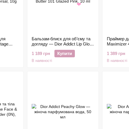
❤
для
Бальзам-блиск для об’єму та
Праймер дл
tage
догляду — Dior Addict Lip Glow
Maximizer 
Butter 101 Glazed Pink, 10 ml
1 189 грн
Купити
1 389 грн
В наявності
В наявності