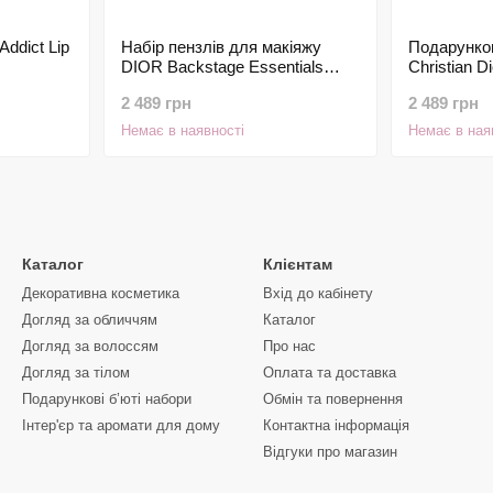
Addict Lip
Набір пензлів для макіяжу
Подарунков
DIOR Backstage Essentials
Christian Di
Brush Collection з кейсом, 4 шт
Privée 10 а
2 489 грн
2 489 грн
Немає в наявності
Немає в ная
Каталог
Клієнтам
Декоративна косметика
Вхід до кабінету
Догляд за обличчям
Каталог
Догляд за волоссям
Про нас
Догляд за тілом
Оплата та доставка
Подарункові б’юті набори
Обмін та повернення
Інтер'єр та аромати для дому
Контактна інформація
Відгуки про магазин