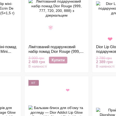
🌸
іні-помад
Лімітований подарунковий
Dior Lip Gl
❤
 Mini
набір помад Dior Rouge (999,
подарунков
5 г)
777, 720, 200, 888) з
для губ, 5×
3 000 грн
2 780 грн
Купити
дзеркальцем
2 489 грн
2 389 грн
В наявності
В наявності
ХІТ
❤