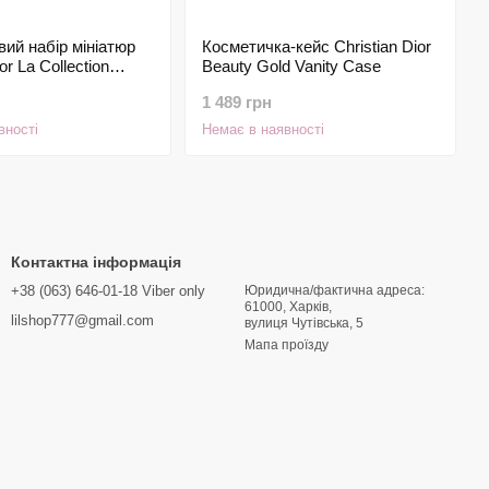
ий набір мініатюр
Косметичка-кейс Christian Dior
or La Collection
Beauty Gold Vanity Case
роматів (10×7.5 мл)
1 489 грн
вності
Немає в наявності
Контактна інформація
+38 (063) 646-01-18 Viber only
Юридична/фактична адреса:
61000, Харків,
lilshop777@gmail.com
вулиця Чутівська, 5
Мапа проїзду