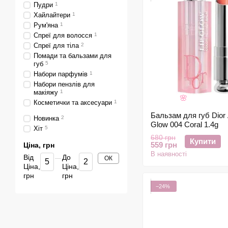
Пудри
1
Хайлайтери
1
Рум'яна
1
Спреї для волосся
1
Спреї для тіла
2
Помади та бальзами для
губ
5
Набори парфумів
1
Набори пензлів для
макіяжу
1
Косметички та аксесуари
1
🌸
Бальзам для губ Dior 
Новинка
2
Glow 004 Coral 1.4g
Хіт
5
680 грн
Купити
559 грн
Ціна, грн
В наявності
Від
До
ОК
Ціна,
Ціна,
грн
грн
−24%