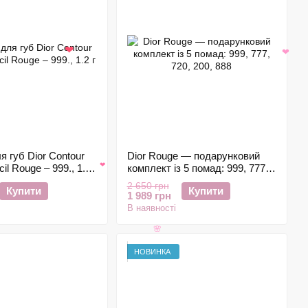
🌸
❤
❤
я губ Dior Contour
Dior Rouge — подарунковий
cil Rouge – 999., 1.2
комплект із 5 помад: 999, 777,
❤
720, 200, 888
2 650 грн
Купити
Купити
1 989 грн
В наявності
🌸
НОВИНКА