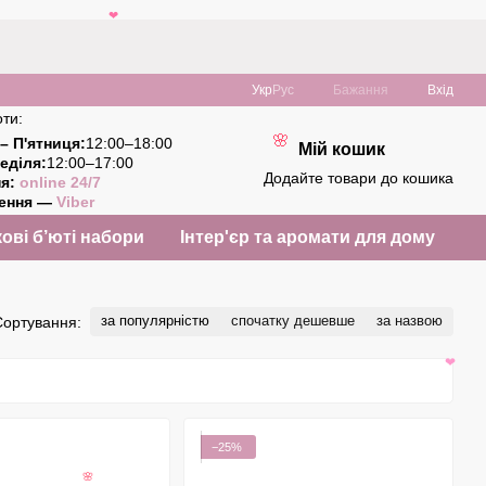
❤
Укр
Рус
Бажання
Вхід
ти:
– П'ятниця:
12:00–18:00
Мій кошик
еділя:
12:00–17:00
🌸
Додайте товари до кошика
ня:
online 24/7
ження —
Viber
ові б’юті набори
Інтер'єр та аромати для дому
за популярністю
спочатку дешевше
за назвою
Сортування:
❤
−25%