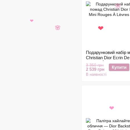
🌸
❤
🌸
❤
Подарунковий набір м
Christian Dior Ecrin De
Rouges À Lèvres (5×1,
3 350 грн
Купити
2 539 грн
В наявності
❤