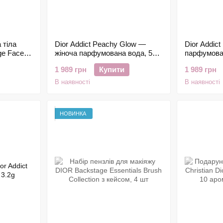
 тіла
Dior Addict Peachy Glow —
Dior Addic
ge Face &
жіноча парфумована вода, 50
парфумова
r (0N),
мл
1 989 грн
Купити
1 989 грн
В наявності
В наявності
НОВИНКА