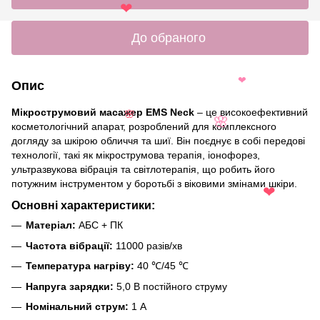
❤
❤
❤
До обраного
Опис
❤
Мікрострумовий масажер EMS Neck
– це високоефективний
🌸
косметологічний апарат, розроблений для комплексного
🌸
догляду за шкірою обличчя та шиї. Він поєднує в собі передові
технології, такі як мікрострумова терапія, іонофорез,
ультразвукова вібрація та світлотерапія, що робить його
потужним інструментом у боротьбі з віковими змінами шкіри.
❤
Основні характеристики:
Матеріал:
АБС + ПК
Частота вібрації:
11000 разів/хв
Температура нагріву:
40 ℃/45 ℃
Напруга зарядки:
5,0 В постійного струму
Номінальний струм:
1 А