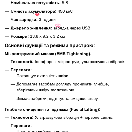
Номінальна потужність:
5 Вт
Ємність акумулятора:
450 мАг
Час зарядки:
3 години
❤
Джерело живлення:
зарядка через USB
🌸
Розміри:
13.8 x 9.2 x 3.2 см
Основні функції та режими пристрою:
Мікрострумовий масаж (EMS Tightening):
Технології:
Іонофорез, мікрострум, ультразвукова вібрація.
Переваги:
Покращує активність шкіри.
Допомагає засобам догляду проникати глибше,
зберігаючи шкіру зволоженою.
Знімає набряки, підтягує та зміцнює шкіру.
Глибоке очищення та підтяжка (Facial Lifting):
Технології:
Ультразвукова вібрація + червоне світло.
Переваги:
Проникає глибоко в дерму.