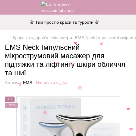
🌸 Твій простір краси та турботи 🌸
Краса та здоров'я
Масажери
EMS Neck Імпульсний мікростр
EMS Neck Імпульсний
🌸
❤
мікрострумовий масажер для
підтяжки та ліфтингу шкіри обличчя
🌸
🌸
та шиї
Артикул:
EMS
Написати відгук
🌸
🌸
ХІТ
−27%
❤
🌸
❤