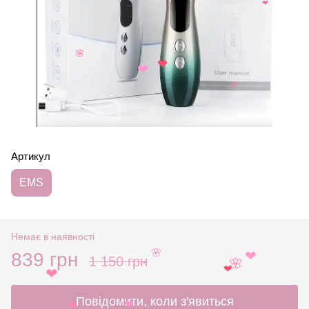
❤
🌸
❤
❤
🌸
Артикул
EMS
Немає в наявності
839 грн
1 150 грн
🌸
❤
🌸
❤
❤
Повідомити, коли з'явиться