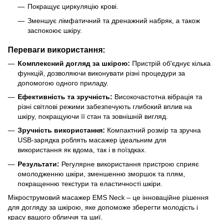
Покращує циркуляцію крові.
Зменшує лімфатичний та дренажний набряк, а також
заспокоює шкіру.
Переваги використання:
Комплексний догляд за шкірою:
Пристрій об'єднує кілька
функцій, дозволяючи виконувати різні процедури за
допомогою одного приладу.
Ефективність та зручність:
Високочастотна вібрація та
різні світлові режими забезпечують глибокий вплив на
шкіру, покращуючи її стан та зовнішній вигляд.
Зручність використання:
Компактний розмір та зручна
USB-зарядка роблять масажер ідеальним для
використання як вдома, так і в поїздках.
Результати:
Регулярне використання пристрою сприяє
омолодженню шкіри, зменшенню зморшок та плям,
покращенню текстури та еластичності шкіри.
Мікрострумовий масажер EMS Neck – це інноваційне рішення
для догляду за шкірою, яке допоможе зберегти молодість і
красу вашого обличчя та шиї.