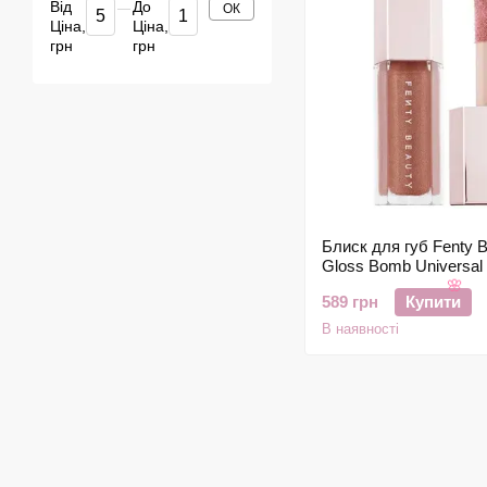
Від
До
ОК
Ціна,
Ціна,
грн
грн
Блиск для губ Fenty 
Gloss Bomb Universal 
Luminizer - Fenty Glo
🌸
589 грн
Купити
В наявності