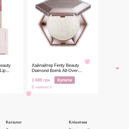
🌸
Beauty
Хайлайтер Fenty Beauty
🌸
Lip
Diamond Bomb All-Over
❤
w 9ml
Diamond Veil (How Many
1 689 грн
Купити
Carats), 8г
В наявності
🌸
Каталог
Клієнтам