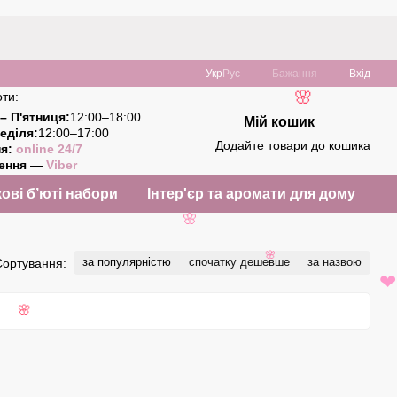
❤
Укр
Рус
Бажання
Вхід
ти:
🌸
– П'ятниця:
12:00–18:00
Мій кошик
еділя:
12:00–17:00
Додайте товари до кошика
ня:
online 24/7
ження —
Viber
ові б’юті набори
Інтер'єр та аромати для дому
🌸
за популярністю
спочатку дешевше
за назвою
Сортування:
🌸
❤
🌸