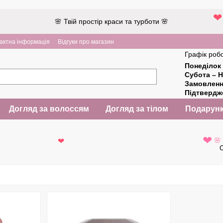
🌸 Твій простір краси та турботи 🌸
актна інформація
Відгуки про магазин
Графік робо
Понеділок 
Субота – Н
Замовлен
Підтверд
Догляд за волоссям
Догляд за тілом
Подарунк
🌸
🌸
❤
❤