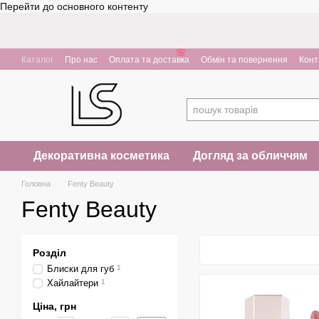
❤
Перейти до основного контенту
🌸
Каталог
Про нас
Оплата та доставка
Обмін та повернення
Конт
Декоративна косметика
Догляд за обличчям
Головна
Fenty Beauty
Fenty Beauty
Розділ
Блиски для губ
1
Хайлайтери
1
Ціна, грн