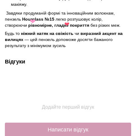
макіяжу.
Завдяки продуманій формі та інноваційним волокнам,
пензель
Hourglass №15
легко розтушовує колір,
❤
створюючи
рівномірне, гладке покриття
без різких меж.
❤
Будь то
ніжний натяк на свіжість
чи
виразний акцент на
вилицях
— цей пензель допоможе досягти бажаного
результату з мінімумом зусиль
Відгуки
Додайте перший відгук
Написати відгук