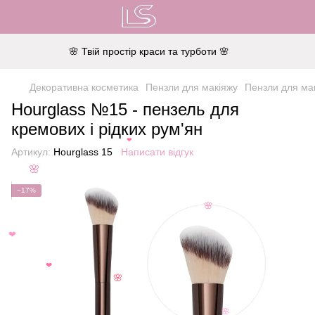
🌸 Твій простір краси та турботи 🌸
Декоративна косметика
Пензли для макіяжу
Пензли для мак
Hourglass №15 - пензель для
кремових і рідких рум'ян
❤
Артикул:
Hourglass 15
Написати відгук
🌸
−17%
🌸
❤
❤
🌸