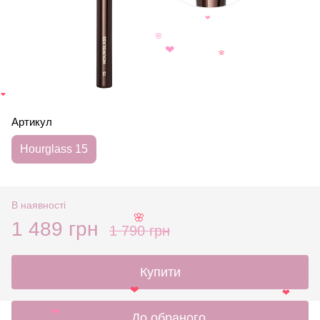
🌸
❤
🌸
❤
🌸
❤
Артикул
Hourglass 15
В наявності
1 489 грн
🌸
1 790 грн
Купити
❤
❤
До обраного
❤