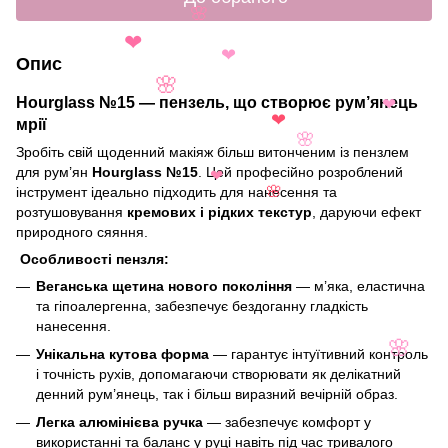
🌸
❤
Опис
❤
🌸
Hourglass №15 — пензель, що створює рум’янець
❤
мрії
❤
🌸
Зробіть свій щоденний макіяж більш витонченим із пензлем
для рум’ян
Hourglass №15
. Цей професійно розроблений
❤
інструмент ідеально підходить для нанесення та
🌸
розтушовування
кремових і рідких текстур
, даруючи ефект
природного сяяння.
Особливості пензля:
Веганська щетина нового покоління
— м’яка, еластична
та гіпоалергенна, забезпечує бездоганну гладкість
нанесення.
Унікальна кутова форма
— гарантує інтуїтивний контроль
🌸
і точність рухів, допомагаючи створювати як делікатний
денний рум’янець, так і більш виразний вечірній образ.
Легка алюмінієва ручка
— забезпечує комфорт у
використанні та баланс у руці навіть під час тривалого