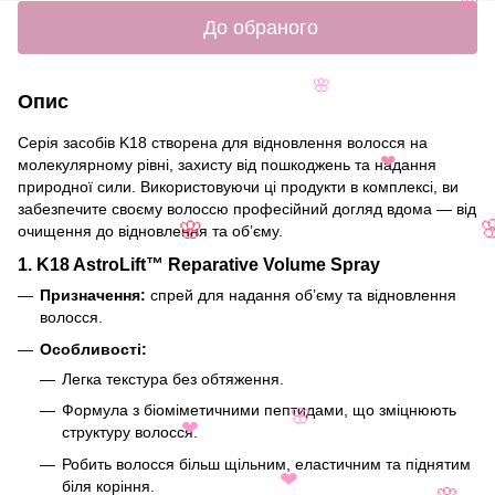
🌸
До обраного
🌸
Опис
Серія засобів K18 створена для відновлення волосся на
молекулярному рівні, захисту від пошкоджень та надання
❤
природної сили. Використовуючи ці продукти в комплексі, ви
забезпечите своєму волоссю професійний догляд вдома — від
очищення до відновлення та об’єму.
🌸
1.
K18 AstroLift™ Reparative Volume Spray
Призначення:
спрей для надання об’єму та відновлення
волосся.
Особливості:
Легка текстура без обтяження.
Формула з біоміметичними пептидами, що зміцнюють
🌸
структуру волосся.
❤
Робить волосся більш щільним, еластичним та піднятим
біля коріння.