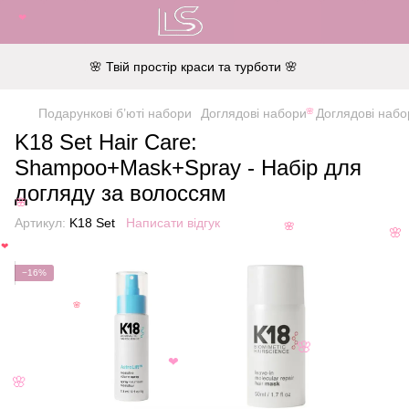
❤
🌸 Твій простір краси та турботи 🌸
Подарункові б’юті набори
Доглядові набори
Доглядові набо
🌸
K18 Set Hair Care:
Shampoo+Mask+Spray - Набір для
догляду за волоссям
🌸
Артикул:
K18 Set
Написати відгук
🌸
🌸
❤
−16%
🌸
🌸
❤
🌸