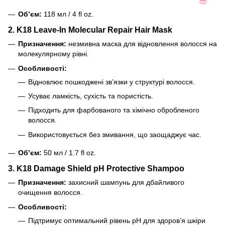
❤
🌸
Об’єм:
118 мл / 4 fl oz.
2.
K18 Leave-In Molecular Repair Hair Mask
Призначення:
незмивна маска для відновлення волосся на
молекулярному рівні.
Особливості:
Відновлює пошкоджені зв’язки у структурі волосся.
Усуває ламкість, сухість та пористість.
Підходить для фарбованого та хімічно обробленого
волосся.
Використовується без змивання, що заощаджує час.
Об’єм:
50 мл / 1.7 fl oz.
3.
K18 Damage Shield pH Protective Shampoo
Призначення:
захисний шампунь для дбайливого
очищення волосся.
Особливості:
Підтримує оптимальний рівень pH для здоров’я шкіри