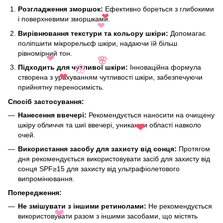
Розгладження зморшок:
Ефективно бореться з глибокими
і поверхневими зморшками.
❤
Вирівнювання текстури та кольору шкіри:
Допомагає
❤
поліпшити мікрорельєф шкіри, надаючи їй більш
рівномірний тон.
❤
Підходить для чутливої шкіри:
Інноваційна формула
🌸
створена з урахуванням чутливості шкіри, забезпечуючи
🌸
❤
прийнятну переносимість.
Спосіб застосування:
Нанесення ввечері:
Рекомендується наносити на очищену
шкіру обличчя та шиї ввечері, уникаючи області навколо
очей.
❤
Використання засобу для захисту від сонця:
Протягом
дня рекомендується використовувати засіб для захисту від
сонця SPF≥15 для захисту від ультрафіолетового
випромінювання.
Попередження:
Не змішувати з іншими ретинолами:
Не рекомендується
використовувати разом з іншими засобами, що містять