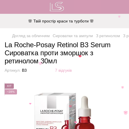
🌸
🌸 Твій простір краси та турботи 🌸
Догляд за обличчям
Сироватки та ампули
З ретинолом
З 
La Roche-Posay Retinol B3 Serum
Сироватка проти зморшок з
ретинолом 30мл
❤
🌸
Артикул:
B3
7 відгуків
ХІТ
🌸
−28%
❤
🌸
🌸
❤