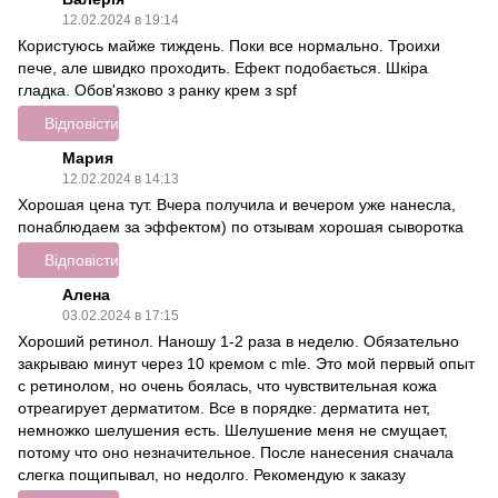
12.02.2024 в 19:14
Користуюсь майже тиждень. Поки все нормально. Троихи
пече, але швидко проходить. Ефект подобається. Шкіра
гладка. Обов'язково з ранку крем з spf
Відповісти
Мария
12.02.2024 в 14:13
Хорошая цена тут. Вчера получила и вечером уже нанесла,
понаблюдаем за эффектом) по отзывам хорошая сыворотка
Відповісти
Алена
03.02.2024 в 17:15
Хороший ретинол. Наношу 1-2 раза в неделю. Обязательно
закрываю минут через 10 кремом с mle. Это мой первый опыт
с ретинолом, но очень боялась, что чувствительная кожа
отреагирует дерматитом. Все в порядке: дерматита нет,
немножко шелушения есть. Шелушение меня не смущает,
потому что оно незначительное. После нанесения сначала
слегка пощипывал, но недолго. Рекомендую к заказу