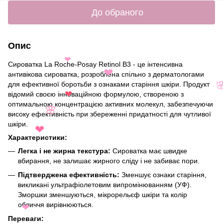
🌸
До обраного
Опис
Сироватка La Roche-Posay Retinol B3 - це інтенсивна
❤
антивікова сироватка, розроблена спільно з дерматологами
❤
для ефективної боротьби з ознаками старіння шкіри. Продукт
відомий своєю інноваційною формулою, створеною з
❤
оптимальною концентрацією активних молекул, забезпечуючи
високу ефективність при збереженні придатності для чутливої
🌸
шкіри.
Характеристики:
❤
Легка і не жирна текстура:
Сироватка має швидке
вбирання, не залишає жирного сліду і не забиває пори.
Підтверджена ефективність:
Зменшує ознаки старіння,
викликані ультрафіолетовим випромінюванням (УФ).
Зморшки зменшуються, мікрорельєф шкіри та колір
обличчя вирівнюються.
❤
Переваги: