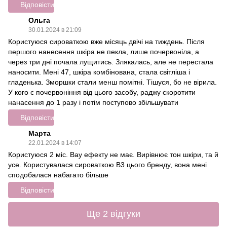
Відповісти
Ольга
30.01.2024 в 21:09
Користуюся сироваткою вже місяць двічі на тиждень. Після
першого нанесення шкіра не пекла, лише почервоніла, а
через три дні почала лущитись. Злякалась, але не перестала
наносити. Мені 47, шкіра комбінована, стала світліша і
гладенька. Зморшки стали менш помітні. Тішуся, бо не вірила.
У кого є почервоніння від цього засобу, раджу скоротити
нанасення до 1 разу і потім поступово збільшувати
Відповісти
Марта
22.01.2024 в 14:07
Користуюся 2 міс. Вау ефекту не має. Вирівнює тон шкіри, та й
усе. Користувалася сироваткою В3 цього бренду, вона мені
сподобалася набагато більше
Відповісти
Ще 2 відгуки