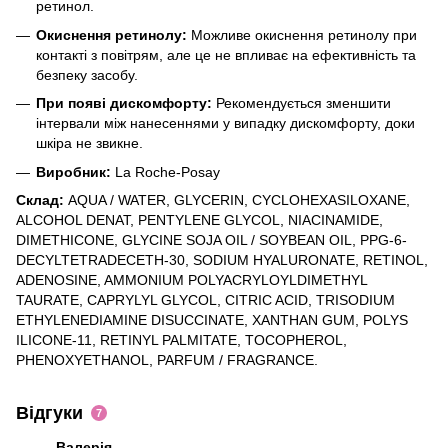
❤
ретинол.
Окиснення ретинолу:
Можливе окиснення ретинолу при
контакті з повітрям, але це не впливає на ефективність та
безпеку засобу.
При появі дискомфорту:
Рекомендується зменшити
інтервали між нанесеннями у випадку дискомфорту, доки
шкіра не звикне.
Виробник:
La Roche-Posay
Склад:
AQUA / WATER, GLYCERIN, CYCLOHEXASILOXANE,
ALCOHOL DENAT, PENTYLENE GLYCOL, NIACINAMIDE,
DIMETHICONE, GLYCINE SOJA OIL / SOYBEAN OIL, PPG-6-
DECYLTETRADECETH-30, SODIUM HYALURONATE, RETINOL,
ADENOSINE, AMMONIUM POLYACRYLOYLDIMETHYL
TAURATE, CAPRYLYL GLYCOL, CITRIC ACID, TRISODIUM
ETHYLENEDIAMINE DISUCCINATE, XANTHAN GUM, POLYS
ILICONE-11, RETINYL PALMITATE, TOCOPHEROL,
PHENOXYETHANOL, PARFUM / FRAGRANCE.
Відгуки
7
Валерія