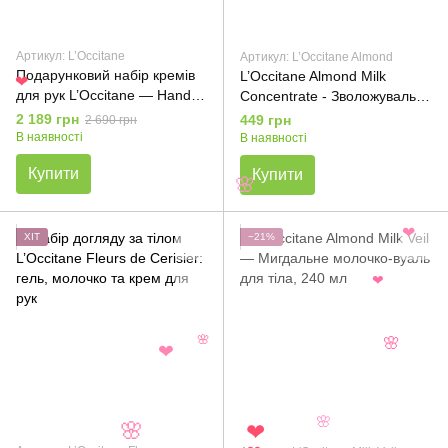
Артикул: L’Occitane
Артикул: L’Occitane Almond
Подарунковий набір кремів
L’Occitane Almond Milk
❤
для рук L’Occitane — Hand
Concentrate - Зволожувальне
Cream Collection (8×30 мл)
молочко для тіла з
2 189 грн
449 грн
2 690 грн
мигдальним молоком, 200
В наявності
В наявності
мл
Купити
Купити
🌸
❤
ХІТ
−21%
❤
🌸
🌸
❤
🌸
🌸
❤