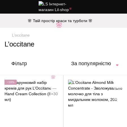
🌸
🌸 Твій простір краси та турботи 🌸
🌸
L’occitane
L’occitane
Фільтр
За популярністю
❤
🌸
−19%