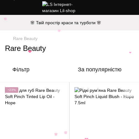
❤
🌸
🌸 Твій простір краси та турботи 🌸
🌸
Rare Beauty
Rare Beauty
❤
❤
Фільтр
За популярністю
−23%
🌸
🌸