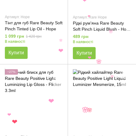
❤
Артикул: Hope
Артикул: Rare Hope
❤
Тінт для губ Rare Beauty Soft
Рідкі рум'яна Rare Beauty
Pinch Tinted Lip Oil - Hope
Soft Pinch Liquid Blush - Hope
🌸
7.5ml
1 099 грн
489 грн
1 420 грн
В наявності
🌸
В наявності
❤
Купити
Купити
❤
🌸
−27%
🌸
❤
🌸
🌸
❤
❤