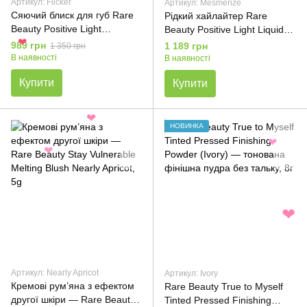
Артикул: Flicker
Артикул: Mesmerize
Сяючий блиск для губ Rare
Рідкий хайлайтер Rare
Beauty Positive Light
Beauty Positive Light Liquid
Luminizing Lip Gloss - Flicker
Luminizer Mesmerize, 15ml
❤
989 грн
1 189 грн
1 350 грн
3.3ml
В наявності
В наявності
Купити
Купити
❤
НОВИНКА
❤
❤
❤
Артикул: Nearly Apricot
Артикул: Ivory
Кремові рум’яна з ефектом
Rare Beauty True to Myself
другої шкіри — Rare Beauty
Tinted Pressed Finishing