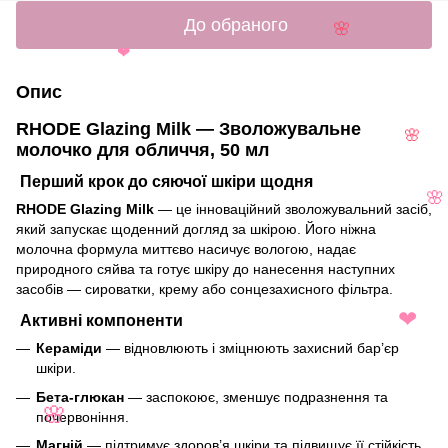
До обраного
🌸
❤
Опис
RHODE Glazing Milk — Зволожувальне
🌸
молочко для обличчя, 50 мл
Перший крок до сяючої шкіри щодня
🌸
RHODE Glazing Milk
— це інноваційний зволожувальний засіб,
який запускає щоденний догляд за шкірою. Його ніжна
молочна формула миттєво насичує вологою, надає
природного сяйва та готує шкіру до нанесення наступних
засобів — сироватки, крему або сонцезахисного фільтра.
Активні компоненти
❤
Кераміди
— відновлюють і зміцнюють захисний бар’єр
шкіри.
Бета-глюкан
— заспокоює, зменшує подразнення та
почервоніння.
🌸
Магній
— підтримує здоров’я шкіри та підвищує її стійкість