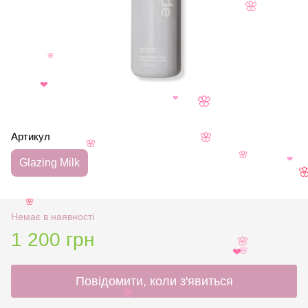
🌸
🌸
❤
❤
🌸
Артикул
🌸
🌸
🌸
Glazing Milk
❤

🌸
Немає в наявності
1 200 грн
🌸
🌸
❤
Повідомити, коли з'явиться
🌸