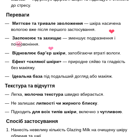
до стресу.
Переваги
Миттєве та тривале зволоження
— шкіра насичена
вологою вже після першого застосування.
❤
Заспокоює та захищає
— зменшує подразнення і
почервоніння.
🌸
❤
Відновлює бар’єр шкіри
, запобігаючи втраті вологи.
Ефект «скляної шкіри»
— природне сяйво та гладкість
без макіяжу.
Ідеальна база
під подальший догляд або макіяж.
Текстура та відчуття
Легка,
молочна текстура
швидко вбирається.
Не залишає
липкості чи жирного блиску
.
Підходить
для всіх типів шкіри
, включно з
чутливою
.
Спосіб застосування
Нанесіть невелику кількість Glazing Milk на очищену шкіру
обличчя та шиї.