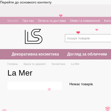
Перейти до основного контенту
❤
Каталог
Про нас
Оплата та доставка
Обмін та повернення
Конт
❤
❤
Декоративна косметика
Догляд за обличчям
Головна
Краса та здоров'я
Косметика
La Mer
La Mer
Немає товарів
🌸