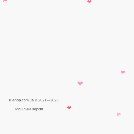
🌸
🌸
❤
❤
❤
lil-shop.com.ua © 2021—2026
Мобільна версія
❤
🌸