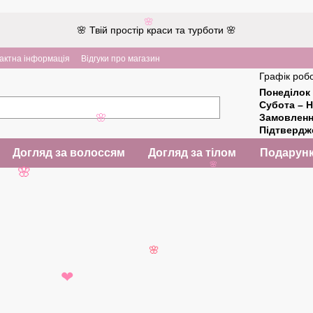
🌸
🌸 Твій простір краси та турботи 🌸
актна інформація
Відгуки про магазин
Графік робо
Понеділок 
Субота – Н
Замовлен
🌸
Підтверд
Догляд за волоссям
Догляд за тілом
Подарунк
🌸
🌸
🌸
❤