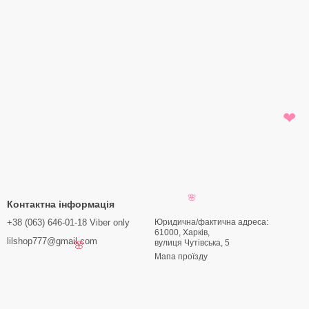
❤
🌸
Контактна інформація
+38 (063) 646-01-18 Viber only
Юридична/фактична адреса:
61000, Харків,
lilshop777@gmail.com
вулиця Чутівська, 5
🌸
Мапа проїзду