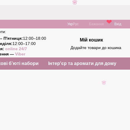
🌸
Укр
Рус
Бажання
Вхід
❤
ти:
– П'ятниця:
12:00–18:00
Мій кошик
еділя:
12:00–17:00
Додайте товари до кошика
ня:
online 24/7
ження —
Viber
ові б’юті набори
Інтер'єр та аромати для дому
🌸