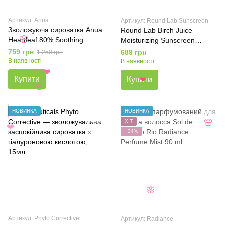
Артикул: Anua
Артикул: Round Lab Sunscreen
Зволожуюча сироватка Anua
Round Lab Birch Juice
Heartleaf 80% Soothing
Moisturizing Sunscreen
🌸
Ampoule 30ml
SPF50+ PA++++ —
759 грн
689 грн
1 250 грн
сонцезахисний крем для
В наявності
В наявності
обличчя, 50ml
❤
Купити
Купити
❤
🌸
НОВИНКА
НОВИНКА
ХІТ
🌸
❤
−34%
🌸
Артикул: Phyto Corrective
Артикул: Radiance