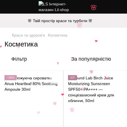
🌸
🌸 Твій простір краси та турботи 🌸
🌸
Краса та здоров'я
Косметика
Косметика
❤
❤
🌸
Фільтр
За популярністю
❤
🌸
🌸
−39%
ХІТ
❤
🌸
❤
🌸
🌸
🌸