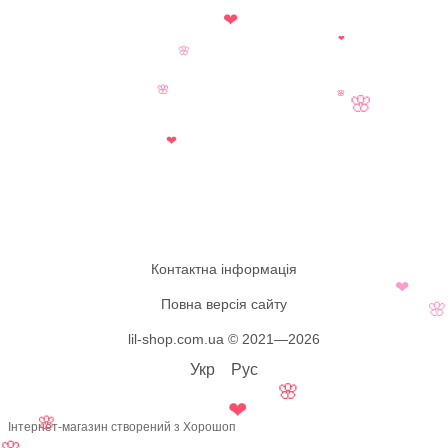
❤
❤
🌸
🌸
🌸
🌸
❤
Контактна інформація
❤
Повна версія сайту

lil-shop.com.ua © 2021—2026
Укр
Рус
🌸
❤
🌸
Інтернет-магазин створений з Хорошоп